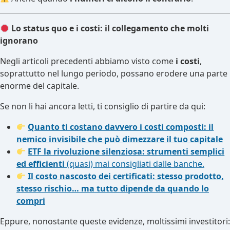
Lo status quo e i costi: il collegamento che molti
ignorano
Negli articoli precedenti abbiamo visto come
i costi
,
soprattutto nel lungo periodo, possano erodere una parte
enorme del capitale.
Se non li hai ancora letti, ti consiglio di partire da qui:
Quanto ti costano davvero i costi composti: il
nemico invisibile che può dimezzare il tuo capitale
ETF la rivoluzione silenziosa: strumenti semplici
ed efficienti
(quasi) mai consigliati dalle banche.
Il costo nascosto dei certificati: stesso prodotto,
stesso rischio… ma tutto dipende da quando lo
compri
Eppure, nonostante queste evidenze, moltissimi investitori: