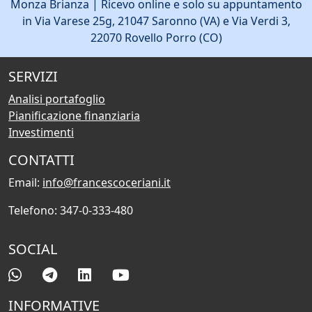
Monza Brianza | Ricevo online e solo su appuntamento
in Via Varese 25g, 21047 Saronno (VA) e Via Verdi 3,
22070 Rovello Porro (CO)
SERVIZI
Analisi portafoglio
Pianificazione finanziaria
Investimenti
CONTATTI
Email:
info@francescoceriani.it
Telefono: 347-0-333-480
SOCIAL
INFORMATIVE