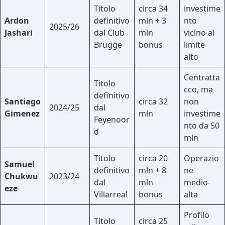
Titolo
circa 34
investime
Ardon
definitivo
mln + 3
nto
2025/26
Jashari
dal Club
mln
vicino al
Brugge
bonus
limite
alto
Centratta
Titolo
cco, ma
definitivo
Santiago
circa 32
non
2024/25
dal
Gimenez
mln
investime
Feyenoor
nto da 50
d
mln
Titolo
circa 20
Operazio
Samuel
definitivo
mln + 8
ne
Chukwu
2023/24
dal
mln
medio-
eze
Villarreal
bonus
alta
Profilo
Titolo
circa 25