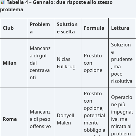
Tabella 4 – Gennaio: due risposte allo stesso
problema
Problem
Soluzion
Club
Formula
Lettura
a
e scelta
Soluzion
Mancanz
e
a di gol
Prestito
Niclas
prudente
Milan
dal
con
Füllkrug
, ma
centrava
opzione
poco
nti
risolutiva
Prestito
Operazio
con
ne più
opzione,
Mancanz
impegnat
Donyell
potenzial
Roma
a di peso
iva, ma
Malen
mente
offensivo
mirata al
obbligo a
problem