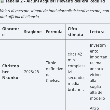
Tabella 2 – Alcuni acquisti rilevanti dell’era RedBird
Valori di mercato stimati da fonti giornalistiche/di mercato, non
dati ufficiali di bilancio.
Giocator
Cifra
Stagione
Formula
Lettura
e
stimata
Investim
ento
circa 42
importan
mln
Titolo
te, ma
Christop
compless
definitivo
ancora
her
2025/26
ivi
dal
vicino
Nkunku
secondo
Chelsea
alla
media
soglia
britannici
alta del
modello
Altro