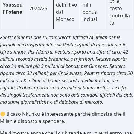
utile,
Youssou
definitivo
mln
2024/25
costo
f Fofana
dal
bonus
controlla
Monaco
inclusi
to
Fonte: elaborazione su comunicati ufficiali AC Milan per le
formule dei trasferimenti e su Reuters/fonti di mercato per le
cifre stimate. Per Nkunku, Reuters riporta una cifra di circa 42
milioni secondo media britannici; per Jashari, Reuters riporta
circa 34 milioni più 3 milioni di bonus; per Gimenez, Reuters
riporta circa 32 milioni; per Chukwueze, Reuters riporta circa 20
milioni più 8 milioni di bonus secondo media italiani; per
Fofana, Reuters riporta circa 25 milioni bonus inclusi. Le cifre
dei singoli trasferimenti non sono dati contabili ufficiali del club,
ma stime giornalistiche o di database di mercato.
Il caso Nkunku è interessante perché dimostra che il
Milan è disposto a spendere.
Ma dimostra anche che il club tende a muoversi entro una