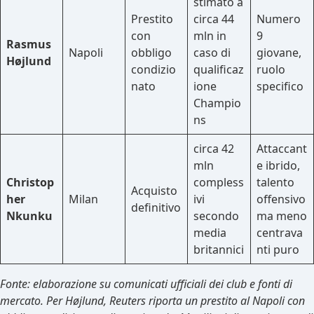
stimato a
Prestito
circa 44
Numero
con
mln in
9
Rasmus
Napoli
obbligo
caso di
giovane,
Højlund
condizio
qualificaz
ruolo
nato
ione
specifico
Champio
ns
circa 42
Attaccant
mln
e ibrido,
Christop
compless
talento
Acquisto
her
Milan
ivi
offensivo
definitivo
Nkunku
secondo
ma meno
media
centrava
britannici
nti puro
Fonte: elaborazione su comunicati ufficiali dei club e fonti di
mercato. Per Højlund, Reuters riporta un prestito al Napoli con