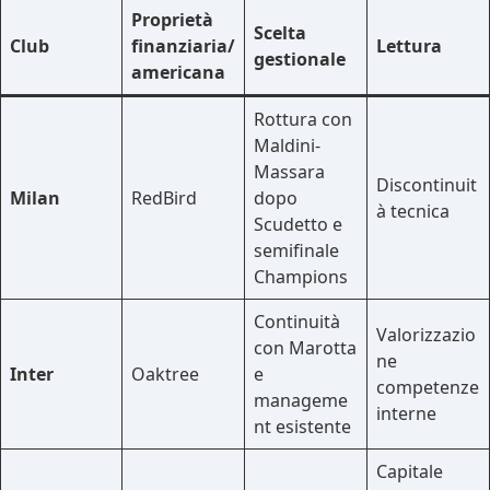
Proprietà
Scelta
Club
finanziaria/
Lettura
gestionale
americana
Rottura con
Maldini-
Massara
Discontinuit
Milan
RedBird
dopo
à tecnica
Scudetto e
semifinale
Champions
Continuità
Valorizzazio
con Marotta
ne
Inter
Oaktree
e
competenze
manageme
interne
nt esistente
Capitale