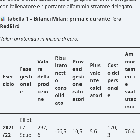
con l’allenatore e riportante all’amministratore delegato.
Tabella 1 – Bilanci Milan: prima e durante l’era
RedBird
Valori arrotondati in milioni di euro.
Am
Risu
Valo
Prov
mor
ltato
Plus
Cost
Fase
re
enti
tam
nett
vale
o del
Eser
gesti
della
gesti
enti
o
nze
pers
cizio
onal
prod
one
e
cons
calci
onal
e
uzio
calci
sval
olid
atori
e
ne
atori
utaz
ato
ioni
Elliot
2021
t /
297,
170,
-66,5
10,5
5,6
76,4
/22
Scud
6
3