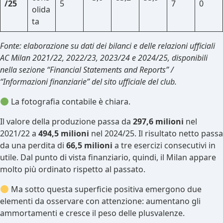
/25
5
7
0
olida
ta
Fonte: elaborazione su dati dei bilanci e delle relazioni ufficiali
AC Milan 2021/22, 2022/23, 2023/24 e 2024/25, disponibili
nella sezione “Financial Statements and Reports” /
“Informazioni finanziarie” del sito ufficiale del club.
La fotografia contabile è chiara.
Il valore della produzione passa da
297,6 milioni
nel
2021/22 a
494,5 milioni
nel 2024/25. Il risultato netto passa
da una perdita di
66,5 milioni
a tre esercizi consecutivi in
utile. Dal punto di vista finanziario, quindi, il Milan appare
molto più ordinato rispetto al passato.
Ma sotto questa superficie positiva emergono due
elementi da osservare con attenzione: aumentano gli
ammortamenti e cresce il peso delle plusvalenze.