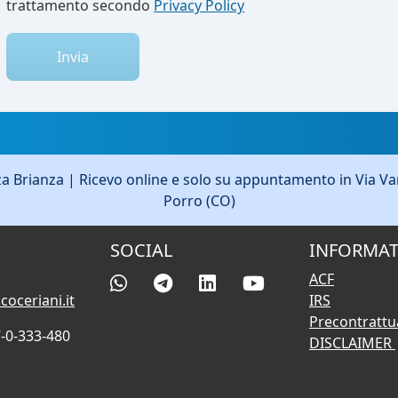
trattamento secondo
Privacy Policy
Invia
 Brianza | Ricevo online e solo su appuntamento in Via Var
Porro (CO)
SOCIAL
INFORMAT
ACF
oceriani.it
IRS
Precontrattu
7-0-333-480
DISCLAIMER