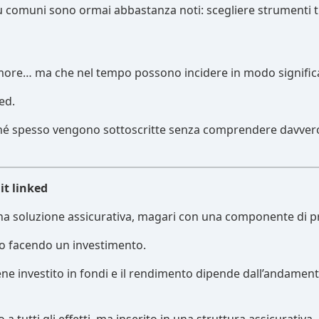
iù comuni sono ormai abbastanza noti: scegliere strumenti tro
ore… ma che nel tempo possono incidere in modo significati
ed.
ché spesso vengono sottoscritte senza comprendere davver
it linked
una soluzione assicurativa, magari con una componente di p
nno facendo un investimento.
e viene investito in fondi e il rendimento dipende dall’andame