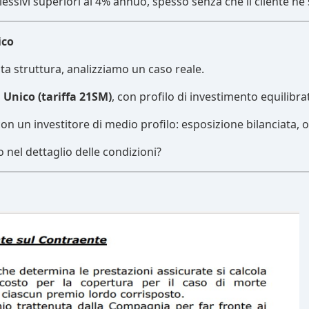
lessivi superiori al 4% annuo, spesso senza che il cliente n
ico
ta struttura, analizziamo un caso reale.
 Unico (tariffa 21SM)
, con profilo di investimento equilibra
n un investitore di medio profilo: esposizione bilanciata, o
nel dettaglio delle condizioni?